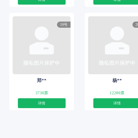
19号
2
郑**
杨**
3738票
12289票
详情
详情