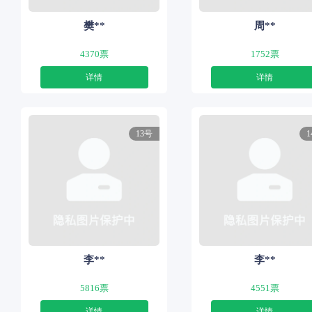
樊**
周**
4370票
1752票
详情
详情
13号
1
李**
李**
5816票
4551票
详情
详情