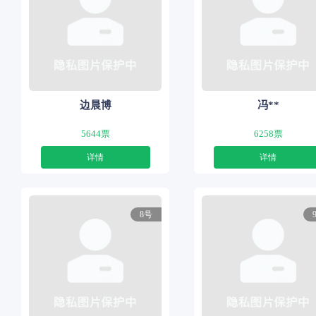
边晨博
冯**
5644票
6258票
详情
详情
8号