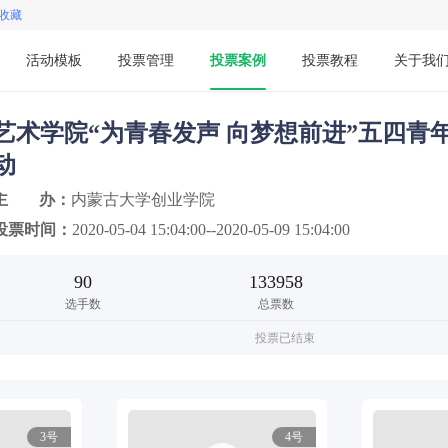
m 收藏
活动模板
投票管理
投票案例
投票教程
关于我
艺术学院“为青春发声 向梦想前进”五四青
动
主
办：
内蒙古大学创业学院
投票时间：
2020-05-04 15:04:00--2020-05-09 15:04:00
90
133958
选手数
总票数
投票已结束
3号
4号