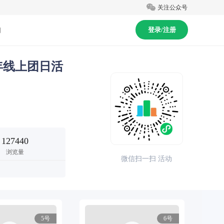
关注公众号
登录/注册
们
年线上团日活
127440
浏览量
微信扫一扫 活动
5号
6号