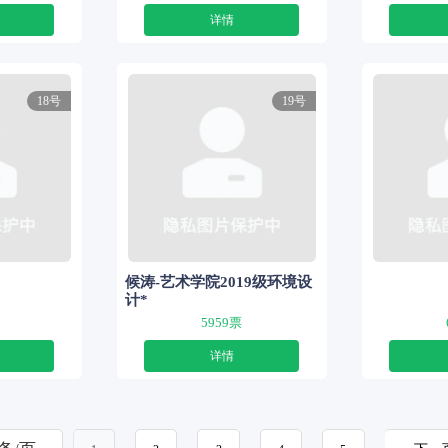
详情
18号
19号
候涛-艺术学院2019级环境设
计*
5959票
详情