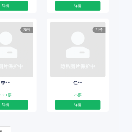
详情
详情
20号
21号
李**
任**
6381票
26票
详情
详情