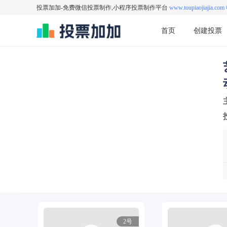
投票加加-免费微信投票制作,小程序投票制作平台
www.toupiaojiajia.co
首页
创建投票
2号