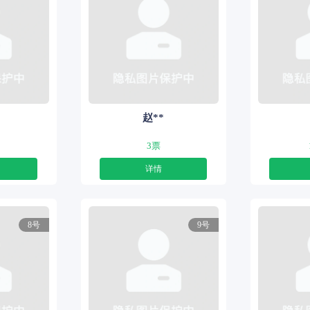
赵**
3票
详情
8号
9号