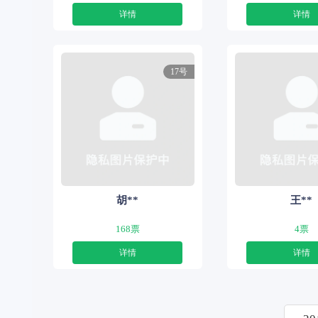
详情
详情
17号
胡**
王**
168票
4票
详情
详情