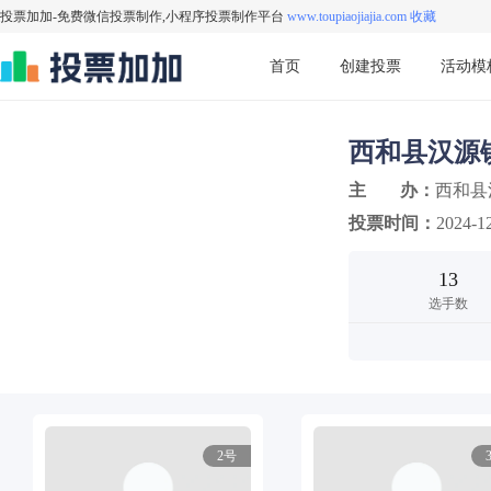
投票加加-免费微信投票制作,小程序投票制作平台
www.toupiaojiajia.com 收藏
首页
创建投票
活动模
西和县汉源
主
办：
西和县
投票时间：
2024-12
13
选手数
2号