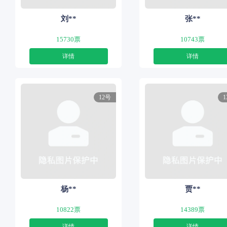
刘**
张**
15730票
10743票
详情
详情
12号
1
杨**
贾**
10822票
14389票
详情
详情